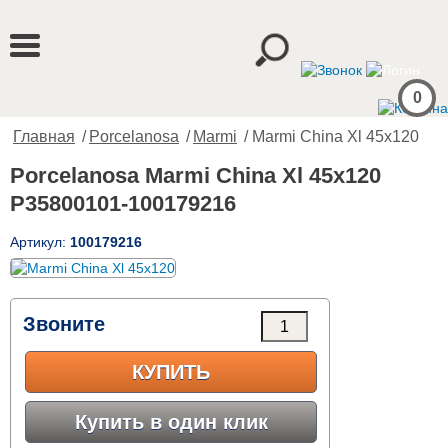
0
Главная
/
Porcelanosa
/
Marmi
/ Marmi China Xl 45x120
Porcelanosa Marmi China Xl 45x120
P35800101-100179216
Артикул:
100179216
Звоните
КУПИТЬ
Купить в один клик