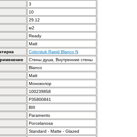
3
10
29.12
м2
Ready
Matt
атирка
Colorstuk Rapid Blanco N
применение
Стены душа, Внутренние стены
Blanco
Matt
Моноколор
100239858
P35800841
BIII
Paramento
Porcelanosa
Standard - Matte - Glazed