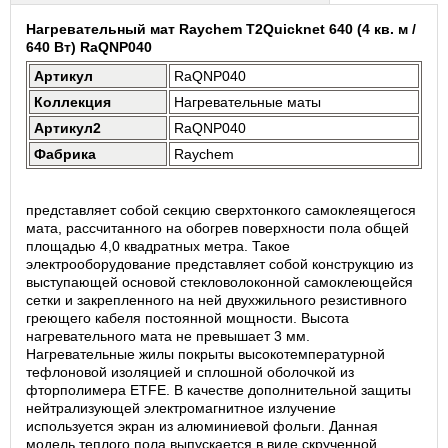
Нагревательный мат Raychem T2Quicknet 640 (4 кв. м /
640 Вт) RaQNP040
Артикул
RaQNP040
Коллекция
Нагревательные маты
Артикул2
RaQNP040
Фабрика
Raychem
представляет собой секцию сверхтонкого самоклеящегося
мата, рассчитанного на обогрев поверхности пола общей
площадью 4,0 квадратных метра. Такое
электрооборудование представляет собой конструкцию из
выступающей основой стекловолоконной самоклеющейся
сетки и закрепленного на ней двухжильного резистивного
греющего кабеля постоянной мощности. Высота
нагревательного мата не превышает 3 мм.
Нагревательные жилы покрыты высокотемпературной
тефлоновой изоляцией и сплошной оболочкой из
фторполимера ETFE. В качестве дополнительной защиты
нейтрализующей электромагнитное излучение
используется экран из алюминиевой фольги. Данная
модель теплого пола выпускается в виде скрученной