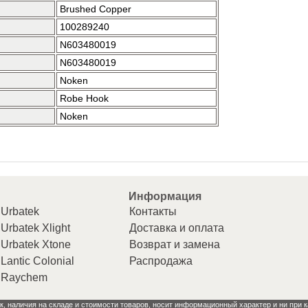
Brushed Copper
100289240
N603480019
N603480019
Noken
Robe Hook
Noken
Информация
Urbatek
Контакты
Urbatek Xlight
Доставка и оплата
Urbatek Xtone
Возврат и замена
Lantic Colonial
Распродажа
Raychem
к, наличия на складе и стоимости товаров, носит информационный характер и ни при