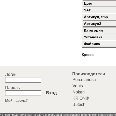
Цвет
SAP
Артикул, tmp
Артикул2
Категория
Установка
Фабрика
Крючок
Производители
Логин
Porcelanosa
Venis
Пароль
Noken
Вход
KRION®
Мой пароль?
Butech
* 1. Вся представленная на сайте информация, касающаяся технических характеристи