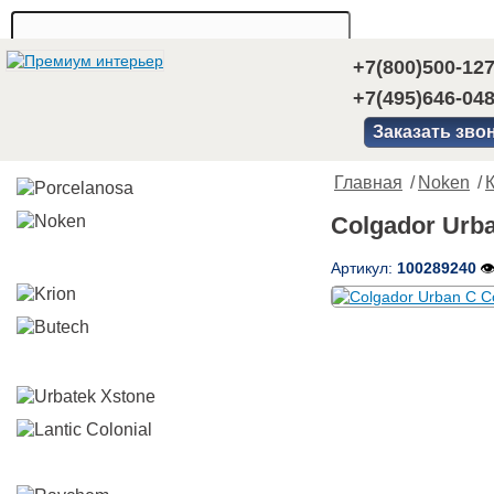
+7(800)500-12
+7(495)646-04
Заказать зво
Главная
/
Noken
/
Colgador Urb
Артикул:
100289240
