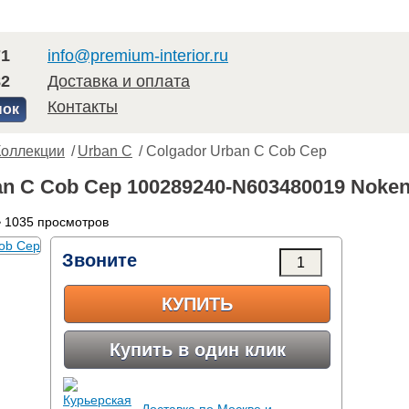
71
info@premium-interior.ru
82
Доставка и оплата
Контакты
нок
Коллекции
/
Urban C
/ Colgador Urban C Cob Cep
an C Cob Cep 100289240-N603480019 Noke
 1035 просмотров
Звоните
КУПИТЬ
Купить в один клик