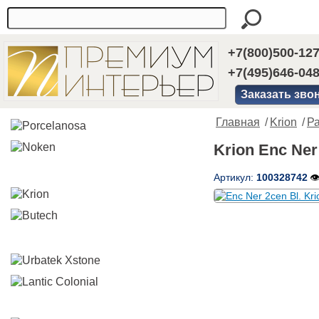
+7(800)500-12
+7(495)646-04
Заказать зво
Главная
/
Krion
/
Р
Krion Enc Ner
Артикул:
100328742
