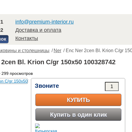
71
info@premium-interior.ru
82
Доставка и оплата
Контакты
нок
аковины и столешницы
/
Ner
/ Enc Ner 2cen Bl. Krion C/gr 15
 2cen Bl. Krion C/gr 150x50 100328742
 299 просмотров
Звоните
КУПИТЬ
Купить в один клик