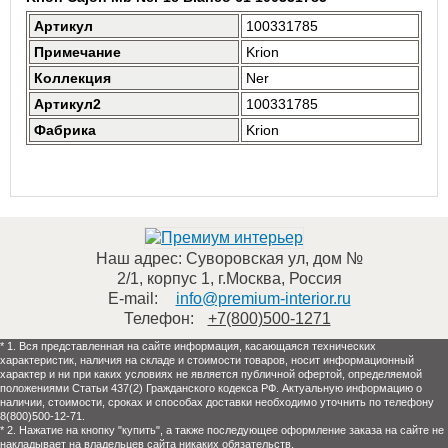
Артикул
100331785
Примечание
Krion
Коллекция
Ner
Артикул2
100331785
Фабрика
Krion
Наш адрес:
Суворовская ул, дом №
2/1, корпус 1
,
г.Москва
,
Россия
E-mail:
info@premium-interior.ru
Телефон:
+7(800)500-1271
* 1. Вся представленная на сайте информация, касающаяся технических
характеристик, наличия на складе и стоимости товаров, носит информационный
характер и ни при каких условиях не является публичной офертой, определяемой
положениями Статьи 437(2) Гражданского кодекса РФ. Актуальную информацию о
наличии, стоимости, сроках и способах доставки необходимо уточнить по телефону
8(800)500-12-71.
* 2. Нажатие на кнопку "купить", а также последующее оформление заказа на сайте не
накладывает на владельцев сайта никаких обязательств.