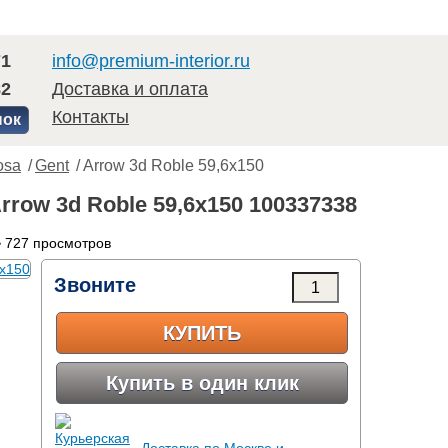
71
info@premium-interior.ru
82
Доставка и оплата
Контакты
нок
osa
/
Gent
/ Arrow 3d Roble 59,6x150
rrow 3d Roble 59,6x150 100337338
 727 просмотров
Звоните
КУПИТЬ
Купить в один клик