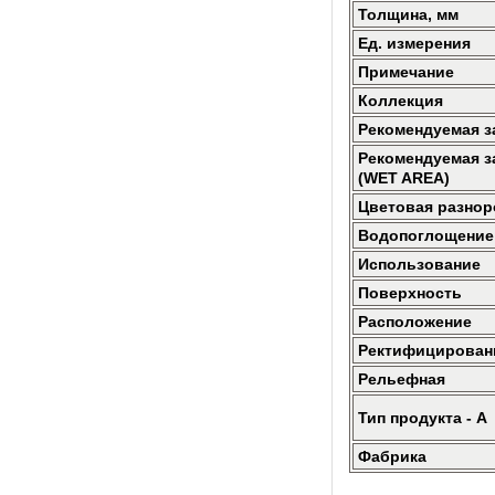
Толщина, мм
Ед. измерения
Примечание
Коллекция
Рекомендуемая з
Рекомендуемая з
(WET AREA)
Цветовая разнор
Водопоглощение
Использование
Поверхность
Расположение
Ректифицирован
Рельефная
Тип продукта - A
Фабрика