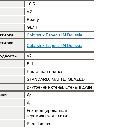
10,5
м2
Ready
GENT
атирка
Colorstuk Especial N Doussie
атирка
Colorstuk Especial N Doussie
одность
V2
BIII
Настенная плитка
STANDARD, MATTE, GLAZED
Внутренние стены, Стены в душе
ная
Да
Да
Ректифицированная
керамическая плитка
Porcelanosa