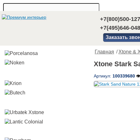
+7(800)500-12
+7(495)646-04
Заказать зво
Главная
/
Xtone & X
Xtone Stark S
Артикул:
100339680
