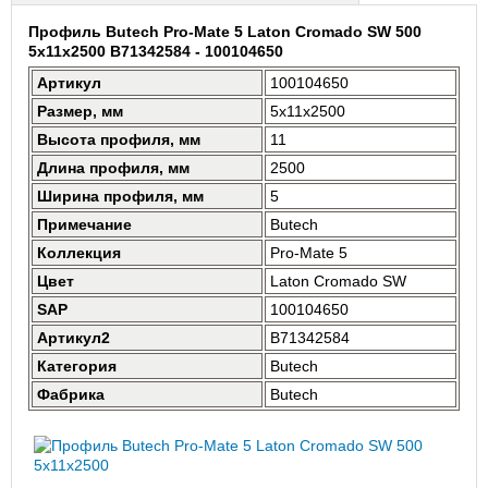
Профиль Butech Pro-Mate 5 Laton Cromado SW 500
5x11x2500 B71342584 - 100104650
Артикул
100104650
Размер, мм
5x11x2500
Высота профиля, мм
11
Длина профиля, мм
2500
Ширина профиля, мм
5
Примечание
Butech
Коллекция
Pro-Mate 5
Цвет
Laton Cromado SW
SAP
100104650
Артикул2
B71342584
Категория
Butech
Фабрика
Butech