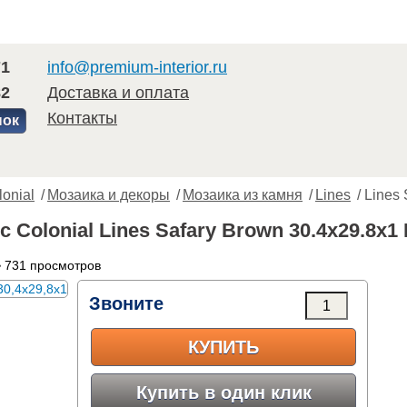
71
info@premium-interior.ru
82
Доставка и оплата
Контакты
нок
lonial
/
Мозаика и декоры
/
Мозаика из камня
/
Lines
/ Lines
c Colonial Lines Safary Brown 30.4x29.8x1
 731 просмотров
Звоните
КУПИТЬ
Купить в один клик