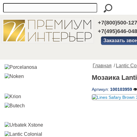
+7(800)500-12
+7(495)646-04
Заказать зво
Главная
/
Lantic Co
Мозаика Lanti
Артикул:
100103959
