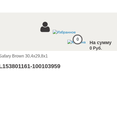
0
На сумму
0 Руб.
 Safary Brown 30,4x29,8x1
 L153801161-100103959