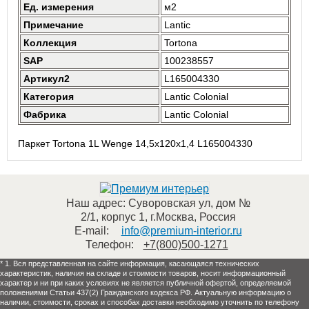
Ед. измерения
м2
Примечание
Lantic
Коллекция
Tortona
SAP
100238557
Артикул2
L165004330
Категория
Lantic Colonial
Фабрика
Lantic Colonial
Паркет Tortona 1L Wenge 14,5x120x1,4 L165004330
Наш адрес:
Суворовская ул, дом №
2/1, корпус 1
,
г.Москва
,
Россия
E-mail:
info@premium-interior.ru
Телефон:
+7(800)500-1271
* 1. Вся представленная на сайте информация, касающаяся технических
характеристик, наличия на складе и стоимости товаров, носит информационный
характер и ни при каких условиях не является публичной офертой, определяемой
положениями Статьи 437(2) Гражданского кодекса РФ. Актуальную информацию о
наличии, стоимости, сроках и способах доставки необходимо уточнить по телефону