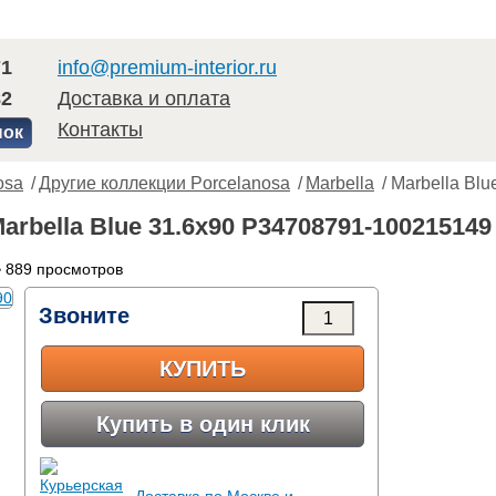
71
info@premium-interior.ru
82
Доставка и оплата
Контакты
нок
osa
/
Другие коллекции Porcelanosa
/
Marbella
/ Marbella Blu
arbella Blue 31.6x90 P34708791-100215149
 889 просмотров
Звоните
КУПИТЬ
Купить в один клик