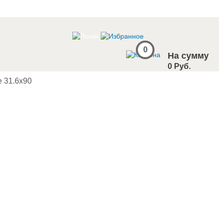
0
На сумму
0 Руб.
e 31.6x90