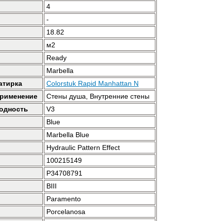
4
-
18.82
м2
Ready
Marbella
атирка
Colorstuk Rapid Manhattan N
применение
Стены душа, Внутренние стены
одность
V3
Blue
Marbella Blue
Hydraulic Pattern Effect
100215149
P34708791
BIII
Paramento
Porcelanosa