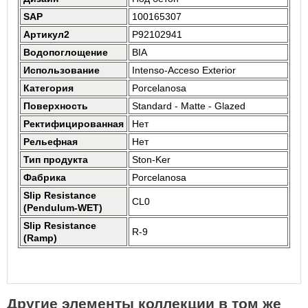
SAP
100165307
Артикул2
P92102941
Водопоглощение
BIA
Использование
Intenso-Acceso Exterior
Категория
Porcelanosa
Поверхность
Standard - Matte - Glazed
Ректифицированная
Нет
Рельефная
Нет
Тип продукта
Ston-Ker
Фабрика
Porcelanosa
Slip Resistance
CL0
(Pendulum-WET)
Slip Resistance
R-9
(Ramp)
Другие элементы коллекции в том же