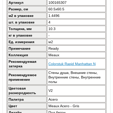
Артикул
100165307
Размер, см
60.5x60.5
м2 в упаковке
1.4496
шт. в упаковке
4
Толщина, мм
10.3
кг в упаковке
-
Ед. измерения
м2
Примечание
Ready
Коллекция
Meaux
Рекомендуемая
Colorstuk Rapid Manhattan N
затирка
Стены душа, Внешние стены,
Рекомендуемое
Внутренние стены, Внутренние
применение
полы
Цветовая
V2
разнородность
Палитра
Acero
Цвет
Meaux Acero - Gris
Дизайн
Под бетон