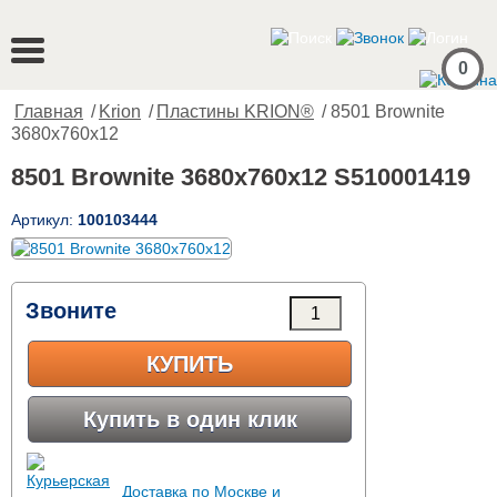
0
Главная
/
Krion
/
Пластины KRION®
/ 8501 Brownite
3680x760x12
8501 Brownite 3680x760x12 S510001419
Артикул:
100103444
Звоните
КУПИТЬ
Купить в один клик
Доставка по Москве и