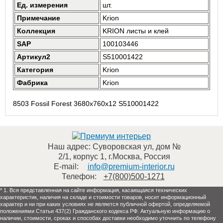
Ед. измерения
шт.
Примечание
Krion
Коллекция
KRION листы и клей
SAP
100103446
Артикул2
S510001422
Категория
Krion
Фабрика
Krion
8503 Fossil Forest 3680x760x12 S510001422
Наш адрес:
Суворовская ул, дом №
2/1, корпус 1
,
г.Москва
,
Россия
E-mail:
info@premium-interior.ru
Телефон:
+7(800)500-1271
* 1. Вся представленная на сайте информация, касающаяся технических
характеристик, наличия на складе и стоимости товаров, носит информационный
характер и ни при каких условиях не является публичной офертой, определяемой
положениями Статьи 437(2) Гражданского кодекса РФ. Актуальную информацию о
наличии, стоимости, сроках и способах доставки необходимо уточнить по телефону