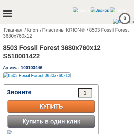
0
Главная
/
Krion
/
Пластины KRION®
/ 8503 Fossil Forest
3680x760x12
8503 Fossil Forest 3680x760x12
S510001422
Артикул:
100103446
Звоните
КУПИТЬ
Купить в один клик