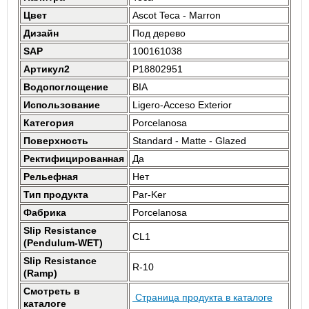
Цвет
Ascot Teca - Marron
Дизайн
Под дерево
SAP
100161038
Артикул2
P18802951
Водопоглощение
BIA
Использование
Ligero-Acceso Exterior
Категория
Porcelanosa
Поверхность
Standard - Matte - Glazed
Ректифицированная
Да
Рельефная
Нет
Тип продукта
Par-Ker
Фабрика
Porcelanosa
Slip Resistance
CL1
(Pendulum-WET)
Slip Resistance
R-10
(Ramp)
Смотреть в
Страница продукта в каталоге
каталоге