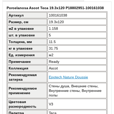
Porcelanosa Ascot Teca 19.3x120 P18802951-100161038
Артикул
100161038
Размер, см
19.3x120
м2 в упаковке
1.158
шт. в упаковке
5
Толщина, мм
11.5
кг в упаковке
31.75
Ед. измерения
м2
Примечание
Ready
Коллекция
Ascot
Рекомендуемая
Epotech Nature Doussie
затирка
Стены душа, Внешние стены,
Рекомендуемое
Внутренние стены, Внутренние
применение
полы
Цветовая
V3
разнородность
Палитра
Teca