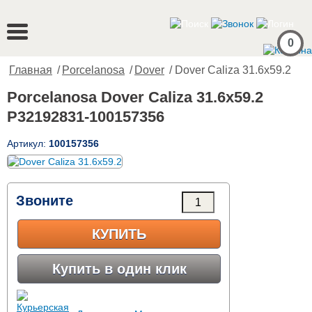
0
Главная
/
Porcelanosa
/
Dover
/ Dover Caliza 31.6x59.2
Porcelanosa Dover Caliza 31.6x59.2
P32192831-100157356
Артикул:
100157356
Звоните
КУПИТЬ
Купить в один клик