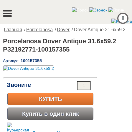
0
Главная
/
Porcelanosa
/
Dover
/ Dover Antique 31.6x59.2
Porcelanosa Dover Antique 31.6x59.2
P32192771-100157355
Артикул:
100157355
Звоните
КУПИТЬ
Купить в один клик