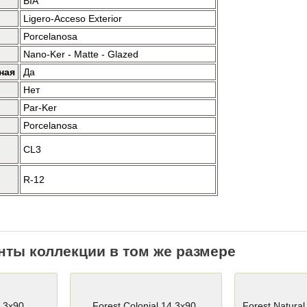
BIA
Ligero-Acceso Exterior
Porcelanosa
Nano-Ker - Matte - Glazed
ная
Да
Нет
Par-Ker
Porcelanosa
CL3
R-12
нты коллекции в том же размере
4.3x90
Forest Colonial 14.3x90
Forest Natural 