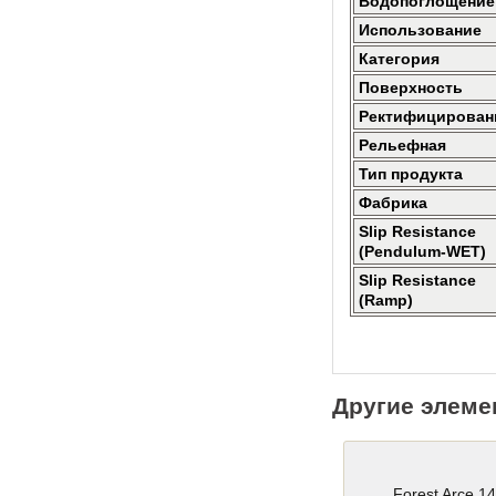
Водопоглощение
Использование
Категория
Поверхность
Ректифицирован
Рельефная
Тип продукта
Фабрика
Slip Resistance
(Pendulum-WET)
Slip Resistance
(Ramp)
Другие элеме
Forest Arce 1