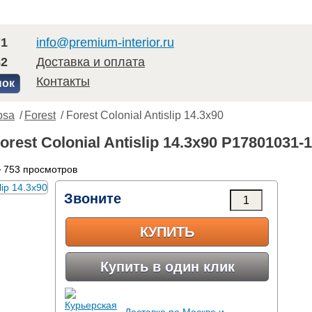
71
info@premium-interior.ru
82
Доставка и оплата
Контакты
нок
osa
/
Forest
/ Forest Colonial Antislip 14.3x90
orest Colonial Antislip 14.3x90 P17801031-
 753 просмотров
Звоните
КУПИТЬ
Купить в один клик