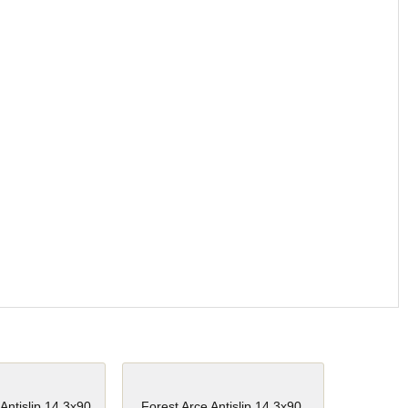
Antislip 14.3x90
Forest Arce Antislip 14.3x90