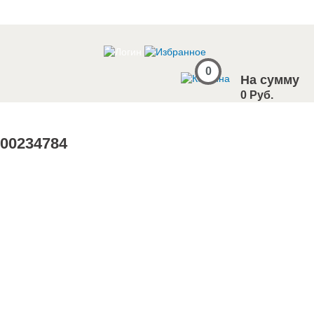
0
На сумму
0 Руб.
100234784