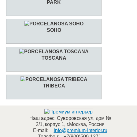
PARK
SOHO
TOSCANA
TRIBECA
Наш адрес:
Суворовская ул, дом №
2/1, корпус 1
,
г.Москва
,
Россия
E-mail:
info@premium-interior.ru
Телефон:
+7(800)500-1271