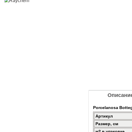
Описани
Porcelanosa Botte
Артикул
Размер, см
м2 в упаковке