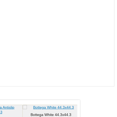
Bottega White 44.3x44.3
Bottega Caliza C - 2