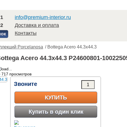
71
info@premium-interior.ru
82
Доставка и оплата
Контакты
нок
ллекций Porcelanosa
/ Bottega Acero 44.3x44.3
ottega Acero 44.3x44.3 P24600801-1002250
 717 просмотров
Звоните
КУПИТЬ
Купить в один клик