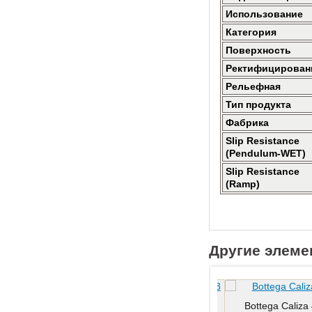
Использование
Категория
Поверхность
Ректифицирован
Рельефная
Тип продукта
Фабрика
Slip Resistance
(Pendulum-WET)
Slip Resistance
(Ramp)
Другие элеме
Bottega Acero C - 2 44.3x44.3
Bottega Caliza