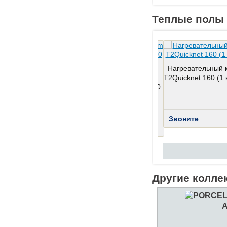
Теплые полы 
Нагревательный 
 мат Raychem
Нагревательный мат Raychem
T2Quicknet 160 (1 к
(9 кв. м / 1440
T2Quicknet 1600 (10 кв. м / 1600
Вт)
Звоните
Звоните
КУПИТЬ
КУПИТЬ
Другие колле