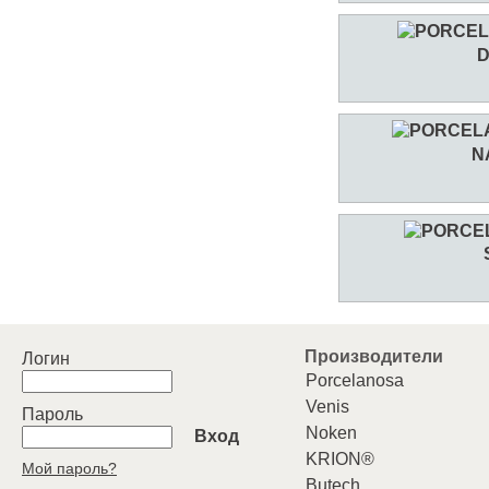
N
Производители
Логин
Porcelanosa
Venis
Пароль
Noken
Вход
KRION®
Мой пароль?
Butech