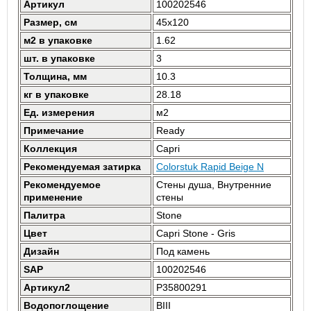
Артикул
100202546
Размер, см
45x120
м2 в упаковке
1.62
шт. в упаковке
3
Толщина, мм
10.3
кг в упаковке
28.18
Ед. измерения
м2
Примечание
Ready
Коллекция
Capri
Рекомендуемая затирка
Colorstuk Rapid Beige N
Рекомендуемое
Стены душа, Внутренние
применение
стены
Палитра
Stone
Цвет
Capri Stone - Gris
Дизайн
Под камень
SAP
100202546
Артикул2
P35800291
Водопоглощение
BIII