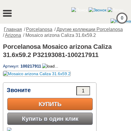
0
Главная
/
Porcelanosa
/
Другие коллекции Porcelanosa
/
Arizona
/ Mosaico arizona Caliza 31.6x59.2
Porcelanosa Mosaico arizona Caliza
31.6x59.2 P32193081-100217911
Артикул:
100217911
Звоните
КУПИТЬ
Купить в один клик