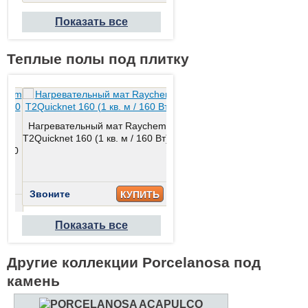
Показать все
Теплые полы под плитку
Нагревательный мат Raychem
hem
T2Quicknet 160 (1 кв. м / 160 Вт)
Нагревательный мат Raych
 1600
T2Quicknet 240 (1,5 кв. м / 
Вт)
Звоните
КУПИТЬ
Звоните
ТЬ
КУПИТ
Показать все
Другие коллекции Porcelanosa под
камень