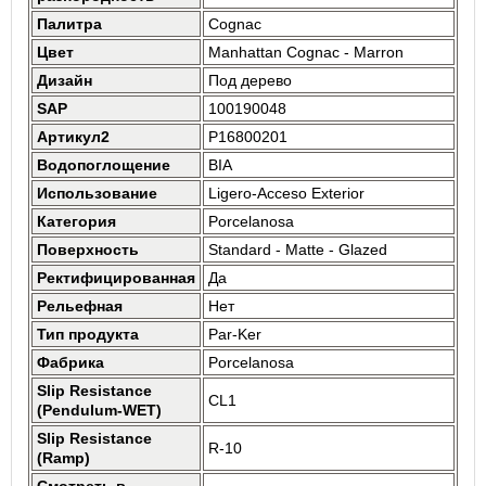
Палитра
Cognac
Цвет
Manhattan Cognac - Marron
Дизайн
Под дерево
SAP
100190048
Артикул2
P16800201
Водопоглощение
BIA
Использование
Ligero-Acceso Exterior
Категория
Porcelanosa
Поверхность
Standard - Matte - Glazed
Ректифицированная
Да
Рельефная
Нет
Тип продукта
Par-Ker
Фабрика
Porcelanosa
Slip Resistance
CL1
(Pendulum-WET)
Slip Resistance
R-10
(Ramp)