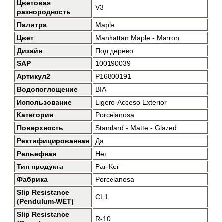
Цветовая
V3
разнородность
Палитра
Maple
Цвет
Manhattan Maple - Marron
Дизайн
Под дерево
SAP
100190039
Артикул2
P16800191
Водопоглощение
BIA
Использование
Ligero-Acceso Exterior
Категория
Porcelanosa
Поверхность
Standard - Matte - Glazed
Ректифицированная
Да
Рельефная
Нет
Тип продукта
Par-Ker
Фабрика
Porcelanosa
Slip Resistance
CL1
(Pendulum-WET)
Slip Resistance
R-10