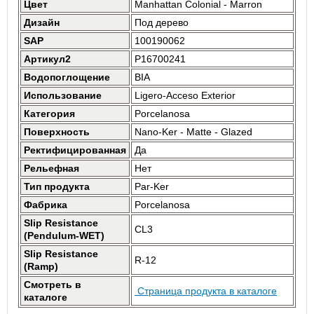
Цвет
Manhattan Colonial - Marron
Дизайн
Под дерево
SAP
100190062
Артикул2
P16700241
Водопоглощение
BIA
Использование
Ligero-Acceso Exterior
Категория
Porcelanosa
Поверхность
Nano-Ker - Matte - Glazed
Ректифицированная
Да
Рельефная
Нет
Тип продукта
Par-Ker
Фабрика
Porcelanosa
Slip Resistance
CL3
(Pendulum-WET)
Slip Resistance
R-12
(Ramp)
Смотреть в
Страница продукта в каталоге
каталоге