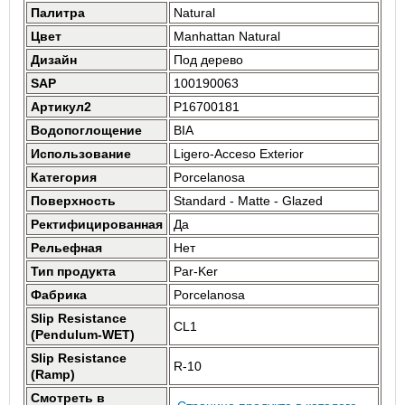
Палитра
Natural
Цвет
Manhattan Natural
Дизайн
Под дерево
SAP
100190063
Артикул2
P16700181
Водопоглощение
BIA
Использование
Ligero-Acceso Exterior
Категория
Porcelanosa
Поверхность
Standard - Matte - Glazed
Ректифицированная
Да
Рельефная
Нет
Тип продукта
Par-Ker
Фабрика
Porcelanosa
Slip Resistance
CL1
(Pendulum-WET)
Slip Resistance
R-10
(Ramp)
Смотреть в