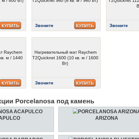
 м / 800 Вт)
T2Quicknet 960 (6 кв. м / 960 Вт)
T2Quicknet 1120
В
Звоните
Звоните
КУПИТЬ
КУПИТЬ
ат Raychem
Нагревательный мат Raychem
кв. м / 1440
T2Quicknet 1600 (10 кв. м / 1600
Вт)
Звоните
КУПИТЬ
КУПИТЬ
кции Porcelanosa под камень
APULCO
ARIZONA