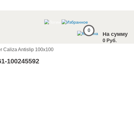
0
На сумму
0 Руб.
r Caliza Antislip 100x100
61-100245592