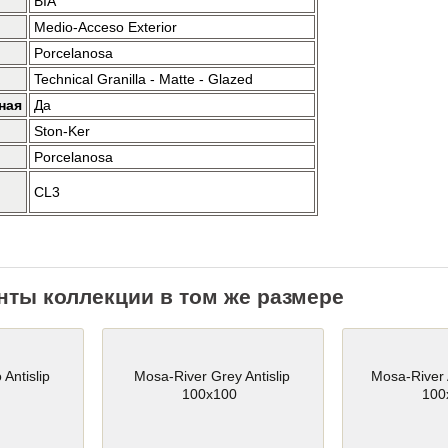
BIA
Medio-Acceso Exterior
Porcelanosa
Technical Granilla - Matte - Glazed
ная
Да
Ston-Ker
Porcelanosa
CL3
нты коллекции в том же размере
Antislip
Mosa-River Grey Antislip
Mosa-River 
100x100
100