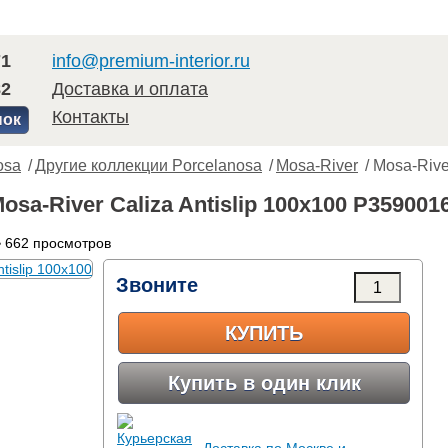
71
info@premium-interior.ru
82
Доставка и оплата
Контакты
нок
osa
/
Другие коллекции Porcelanosa
/
Mosa-River
/ Mosa-Rive
osa-River Caliza Antislip 100x100 P359001
 662 просмотров
Звоните
КУПИТЬ
Купить в один клик