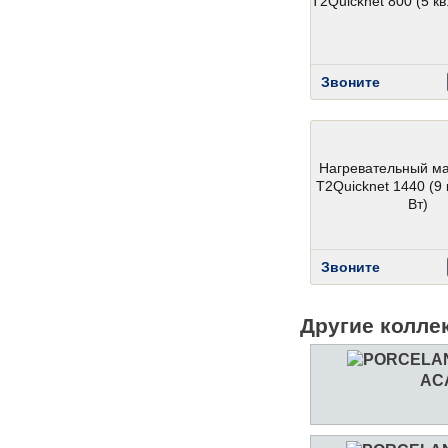
T2Quicknet 800 (5 кв.
Звоните
Нагревательный м
T2Quicknet 1440 (9 
Вт)
Звоните
Другие колле
AC