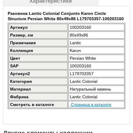
Характеристики
Раковина Lantic Colonial Conjunto Karon Circle
Structure Persian White 80x49x86 L179703357-100203160
Артикул
100203160
Размер, см
80x49x86
Примечание
Lantic
Коллекция
Karon
Цвет
Persian White
SAP
100203160
Артикул2
L179703357
Категория
Lantic Colonial
Материал
Натуральный камень
Фабрика
Lantic Colonial
Смотреть в каталоге
Страница в каталоге
Другие элементы коллекции