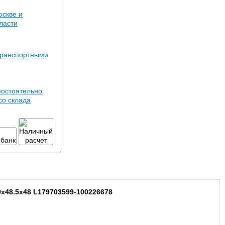
оскве и
ласти
транспортными
мостоятельно
со склада
80x48.5x48 L179703599-100226678