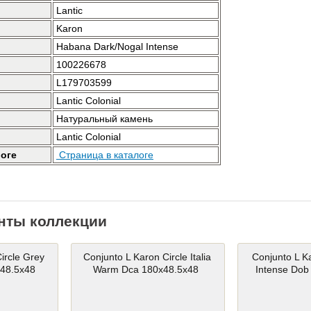
Lantic
Karon
Habana Dark/Nogal Intense
100226678
L179703599
Lantic Colonial
Натуральный камень
Lantic Colonial
логе
Страница в каталоге
нты коллекции
ircle Grey
Conjunto L Karon Circle Italia
Conjunto L K
x48.5x48
Warm Dca 180x48.5x48
Intense Dob