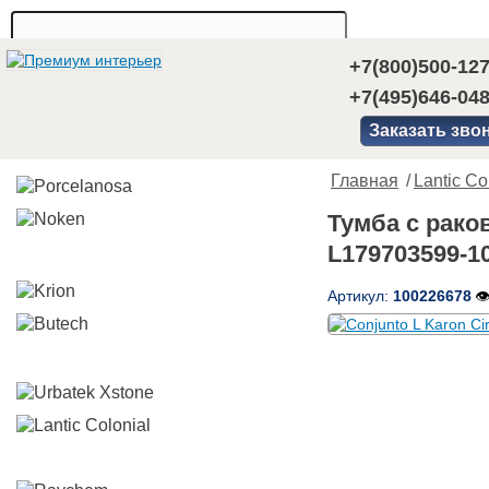
+7(800)500-12
+7(495)646-04
Заказать зво
Главная
/
Lantic Co
Тумба с раков
L179703599-1
Артикул:
100226678
