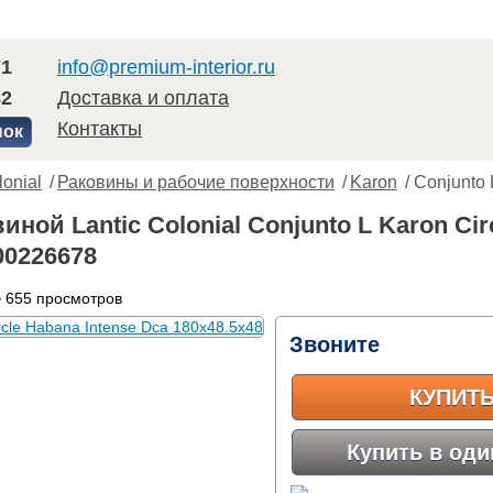
71
info@premium-interior.ru
82
Доставка и оплата
Контакты
нок
lonial
/
Раковины и рабочие поверхности
/
Karon
/ Conjunto
иной Lantic Colonial Conjunto L Karon Cir
00226678
 655 просмотров
Звоните
КУПИТ
Купить в оди