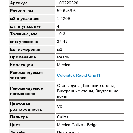
Артикул
100226520
Размер, см
59.6x59.6
м2 в упаковке
1.4209
шт. в упаковке
4
Толщина, мм
10.3
кг в упаковке
34.47
Ед. измерения
м2
Примечание
Ready
Коллекция
Mexico
Рекомендуемая
Colorstuk Rapid Gris N
затирка
Стены душа, Внешние стены,
Рекомендуемое
Внутренние стены, Внутренние
применение
полы
Цветовая
V3
разнородность
Палитра
Caliza
Цвет
Mexico Caliza - Beige
Дизайн
Под камень