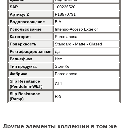
SAP
100226520
Артикул2
P18570791
Водопоглощение
BIA
Использование
Intenso-Acceso Exterior
Категория
Porcelanosa
Поверхность
Standard - Matte - Glazed
Ректифицированная
Да
Рельефная
Нет
Тип продукта
Ston-Ker
Фабрика
Porcelanosa
Slip Resistance
CL1
(Pendulum-WET)
Slip Resistance
R-9
(Ramp)
Другие элементы коллекции в том же