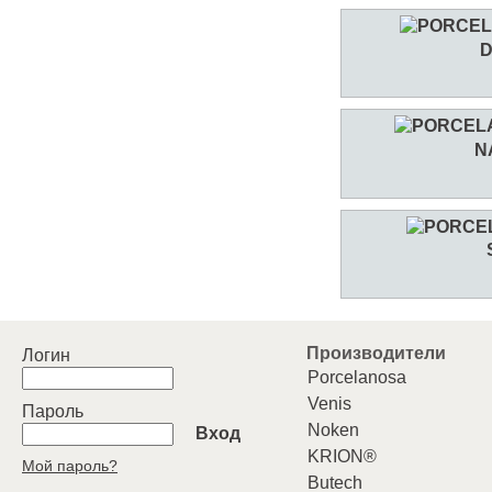
N
Производители
Логин
Porcelanosa
Venis
Пароль
Noken
Вход
KRION®
Мой пароль?
Butech