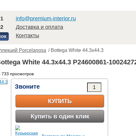
71
info@premium-interior.ru
82
Доставка и оплата
Контакты
нок
ллекций Porcelanosa
/ Bottega White 44.3x44.3
ottega White 44.3x44.3 P24600861-1002427
 733 просмотров
Звоните
КУПИТЬ
Купить в один клик