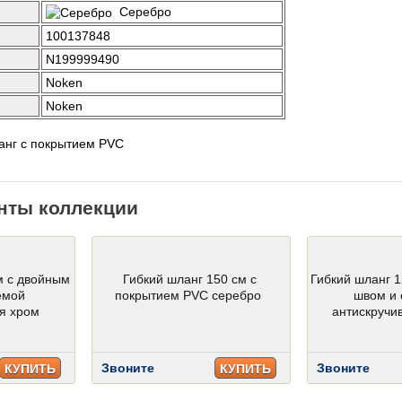
Серебро
100137848
N199999490
Noken
Noken
ланг с покрытием PVC
нты коллекции
м с двойным
Гибкий шланг 150 см с
Гибкий шланг 
емой
покрытием PVC серебро
швом и 
я хром
антискручи
Звоните
Звоните
КУПИТЬ
КУПИТЬ