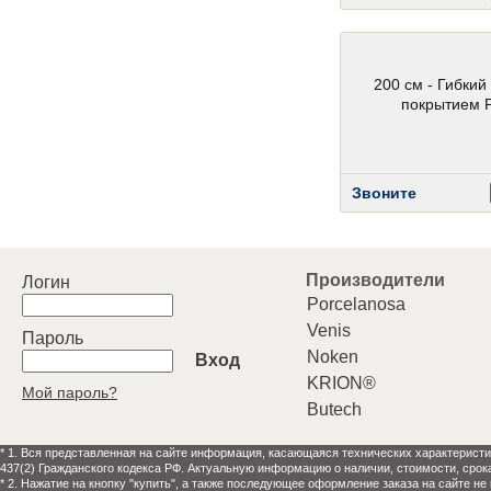
200 см - Гибкий
покрытием 
Звоните
Производители
Логин
Porcelanosa
Venis
Пароль
Noken
Вход
KRION®
Мой пароль?
Butech
* 1. Вся представленная на сайте информация, касающаяся технических характеристи
437(2) Гражданского кодекса РФ. Актуальную информацию о наличии, стоимости, срок
* 2. Нажатие на кнопку "купить", а также последующее оформление заказа на сайте не