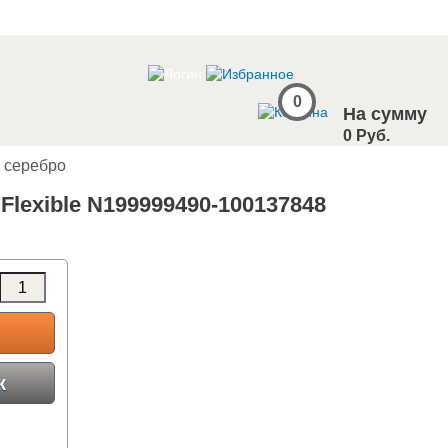
0
На сумму
0 Руб.
C серебро
lexible N199999490-100137848
к