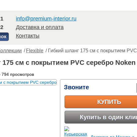
71
info@premium-interior.ru
82
Доставка и оплата
Контакты
нок
Коллекции
/
Flexible
/ Гибкий шланг 175 см с покрытием PV
 175 см с покрытием PVC серебро Noken F
 794 просмотров
Звоните
КУПИТЬ
Купить в один кли