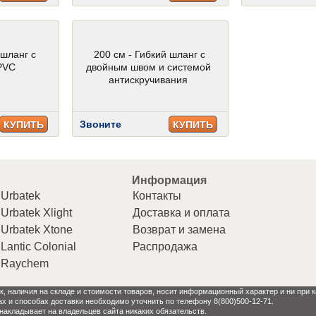
 шланг с
200 см - Гибкий шланг с
PVC
двойным швом и системой
антискручивания
Звоните
КУПИТЬ
КУПИТЬ
Информация
Urbatek
Контакты
Urbatek Xlight
Доставка и оплата
Urbatek Xtone
Возврат и замена
Lantic Colonial
Распродажа
Raychem
к, наличия на складе и стоимости товаров, носит информационный характер и ни при
ах и способах доставки необходимо уточнить по телефону 8(800)500-12-71.
 накладывает на владельцев сайта никаких обязательств.