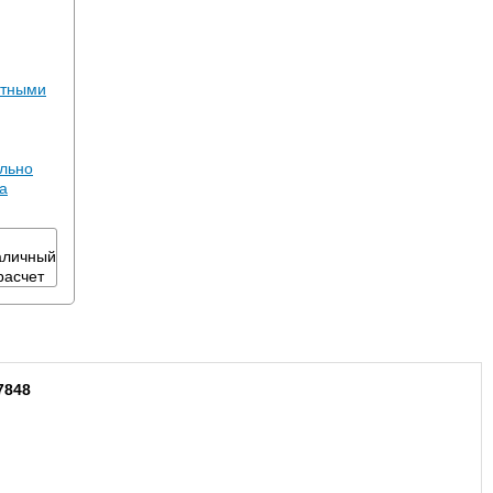
ртными
льно
да
7848