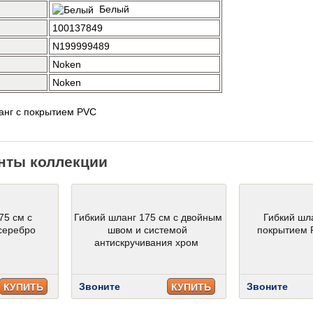
Белый
100137849
N199999489
Noken
Noken
ланг с покрытием PVC
нты коллекции
75 см с
Гибкий шланг 175 см с двойным
Гибкий шл
серебро
швом и системой
покрытием 
антискручивания хром
Звоните
Звоните
КУПИТЬ
КУПИТЬ