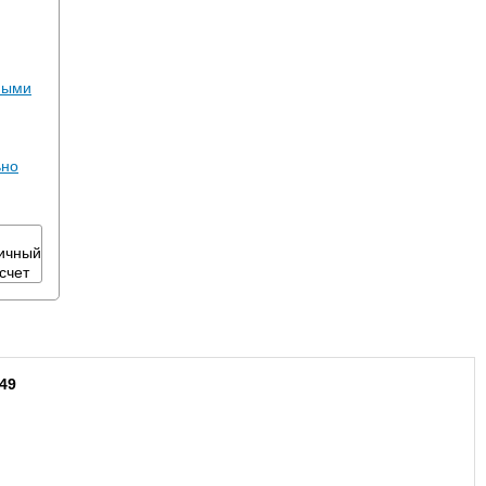
ными
ьно
49