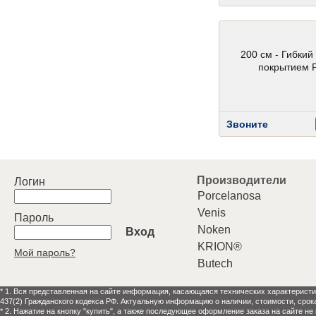
200 см - Гибкий
покрытием 
Звоните
Производители
Логин
Porcelanosa
Venis
Пароль
Noken
Вход
KRION®
Мой пароль?
Butech
* 1. Вся представленная на сайте информация, касающаяся технических характеристи
437(2) Гражданского кодекса РФ. Актуальную информацию о наличии, стоимости, срок
* 2. Нажатие на кнопку "купить", а также последующее оформление заказа на сайте не