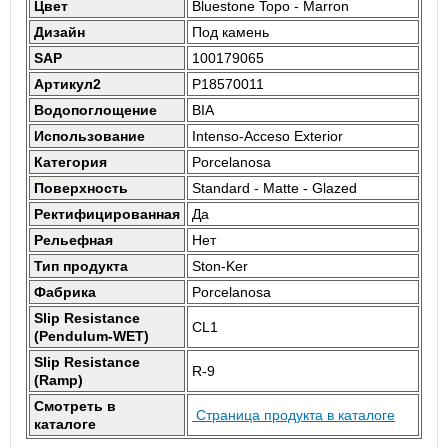
Цвет
Bluestone Topo - Marron
Дизайн
Под камень
SAP
100179065
Артикул2
P18570011
Водопоглощение
BIA
Использование
Intenso-Acceso Exterior
Категория
Porcelanosa
Поверхность
Standard - Matte - Glazed
Ректифицированная
Да
Рельефная
Нет
Тип продукта
Ston-Ker
Фабрика
Porcelanosa
Slip Resistance
CL1
(Pendulum-WET)
Slip Resistance
R-9
(Ramp)
Смотреть в
Страница продукта в каталоге
каталоге