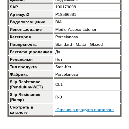
SAP
100179098
Артикул2
P19566881
Водопоглощение
BIA
Использование
Medio-Acceso Exterior
Категория
Porcelanosa
Поверхность
Standard - Matte - Glazed
Ректифицированная
Да
Рельефная
Нет
Тип продукта
Ston-Ker
Фабрика
Porcelanosa
Slip Resistance
CL1
(Pendulum-WET)
Slip Resistance
R-9
(Ramp)
Смотреть в
Страница продукта в каталоге
каталоге