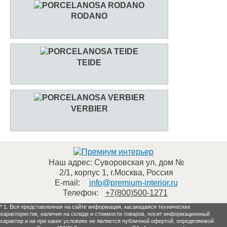
RODANO
TEIDE
VERBIER
Наш адрес:
Суворовская ул, дом №
2/1, корпус 1
,
г.Москва
,
Россия
E-mail:
info@premium-interior.ru
Телефон:
+7(800)500-1271
* 1. Вся представленная на сайте информация, касающаяся технических
характеристик, наличия на складе и стоимости товаров, носит информационный
характер и ни при каких условиях не является публичной офертой, определяемой