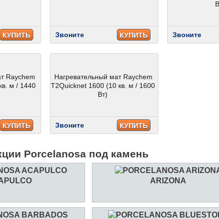
В
Звоните
Звоните
КУПИТЬ
КУПИТЬ
ат Raychem
Нагревательный мат Raychem
кв. м / 1440
T2Quicknet 1600 (10 кв. м / 1600
Вт)
Звоните
КУПИТЬ
КУПИТЬ
кции Porcelanosa под камень
APULCO
ARIZONA