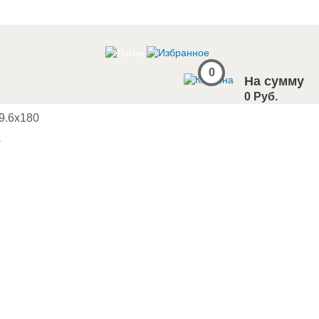
0
На сумму
0 Руб.
9.6x180
7