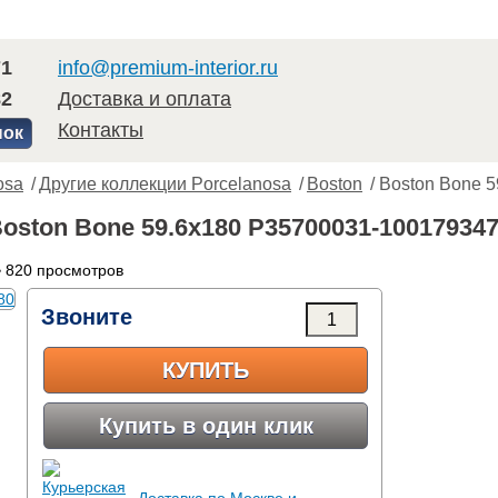
71
info@premium-interior.ru
82
Доставка и оплата
Контакты
нок
osa
/
Другие коллекции Porcelanosa
/
Boston
/ Boston Bone 5
Boston Bone 59.6x180 P35700031-10017934
 820 просмотров
Звоните
КУПИТЬ
Купить в один клик