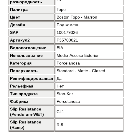
разнородность
Палитра
Topo
Цвет
Boston Topo - Marron
Дизайн
Под камень
SAP
100179326
Артикул2
P35700021
Водопоглощение
BIA
Использование
Medio-Acceso Exterior
Категория
Porcelanosa
Поверхность
Standard - Matte - Glazed
Ректифицированная
Да
Рельефная
Нет
Тип продукта
Ston-Ker
Фабрика
Porcelanosa
Slip Resistance
CL1
(Pendulum-WET)
Slip Resistance
R-9
(Ramp)