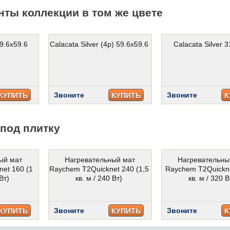
нты коллекции в том же цвете
59.6x59.6
Calacata Silver (4p) 59.6x59.6
Calacata Silver 
Звоните
Звоните
КУПИТЬ
КУПИТЬ
К
под плитку
ый мат
Нагревательный мат
Нагревательны
et 160 (1
Raychem T2Quicknet 240 (1,5
Raychem T2Quickne
Вт)
кв. м / 240 Вт)
кв. м / 320 В
Звоните
Звоните
КУПИТЬ
КУПИТЬ
К