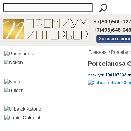
+7(800)500-12
+7(495)646-04
Заказать зво
Главная
/
Porcelan
Porcelanosa C
Артикул:
100107232
