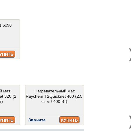
31.6x90
Calacata Silver 59.6x59.6
Calacata Silver (4p) 
Звоните
Звоните
УПИТЬ
КУПИТЬ
КУ
й мат
Нагревательный мат
Нагревательный
t 320 (2
Raychem T2Quicknet 400 (2,5
Raychem T2Quicknet
т)
кв. м / 400 Вт)
кв. м / 480 Вт
Звоните
Звоните
УПИТЬ
КУПИТЬ
КУ