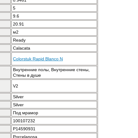
0.9461
5
9.6
20.91
м2
Ready
Calacata
Colorstuk Rapid Blanco N
Внутренние полы, Внутренние стены,
Стены в душе
V2
Silver
Silver
Под мрамор
100107232
P14590931
Porcelanosa