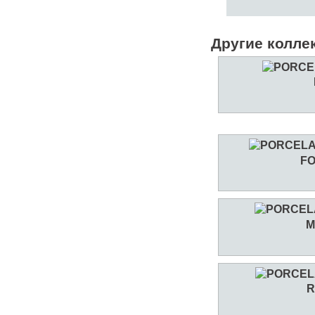
Другие колле
F
M
R