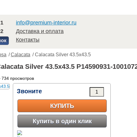
71
info@premium-interior.ru
82
Доставка и оплата
Контакты
нок
osa
/
Calacata
/ Calacata Silver 43.5x43.5
alacata Silver 43.5x43.5 P14590931-100107
 734 просмотров
Звоните
КУПИТЬ
Купить в один клик