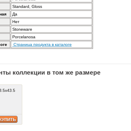
Standard, Gloss
ная
Да
Нет
Stoneware
Porcelanosa
логе
Страница продукта в каталоге
нты коллекции в том же размере
3.5x43.5
Calacata Gold 43.5x43.5
Звоните
КУПИТЬ
КУПИТЬ