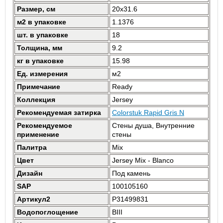
Размер, см
20x31.6
м2 в упаковке
1.1376
шт. в упаковке
18
Толщина, мм
9.2
кг в упаковке
15.98
Ед. измерения
м2
Примечание
Ready
Коллекция
Jersey
Рекомендуемая затирка
Colorstuk Rapid Gris N
Рекомендуемое
Стены душа, Внутренние
применение
стены
Палитра
Mix
Цвет
Jersey Mix - Blanco
Дизайн
Под камень
SAP
100105160
Артикул2
P31499831
Водопоглощение
BIII