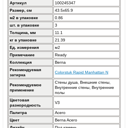
Артикул
100245347
Размер, см
43.5x65.9
м2 в упаковке
0.86
шт. в упаковке
3
Толщина, мм
11.1
кг в упаковке
21.39
Ед. измерения
м2
Примечание
Ready
Коллекция
Berna
Рекомендуемая
Colorstuk Rapid Manhattan N
затирка
Стены душа, Внешние стены,
Рекомендуемое
Внутренние стены, Внутренние
применение
полы
Цветовая
V3
разнородность
Палитра
Acero
Цвет
Berna Acero
Дизайн
Под камень