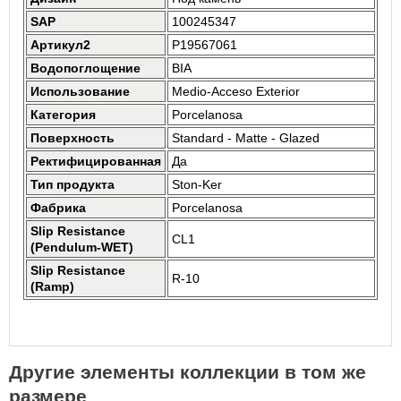
SAP
100245347
Артикул2
P19567061
Водопоглощение
BIA
Использование
Medio-Acceso Exterior
Категория
Porcelanosa
Поверхность
Standard - Matte - Glazed
Ректифицированная
Да
Тип продукта
Ston-Ker
Фабрика
Porcelanosa
Slip Resistance
CL1
(Pendulum-WET)
Slip Resistance
R-10
(Ramp)
Другие элементы коллекции в том же
размере